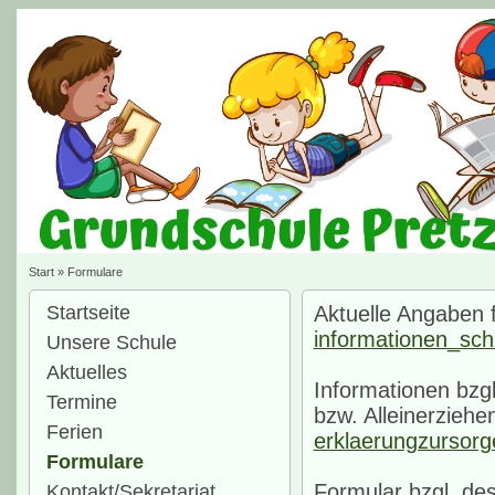
Start
»
Formulare
Startseite
Aktuelle Angaben f
informationen_sch
Unsere Schule
Aktuelles
Informationen bzgl
Termine
bzw. Alleinerziehe
Ferien
erklaerungzursorg
Formulare
Formular bzgl. de
Kontakt/Sekretariat